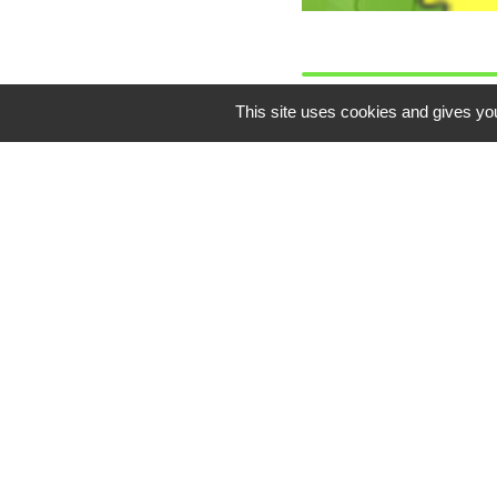
This site uses cookies and gives you
Si vous souhaitez cons
cliquez ici
.
Les déchets