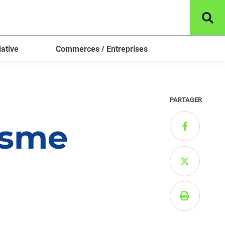
Form
de
rech
iative
Commerces / Entreprises
PARTAGER
isme


